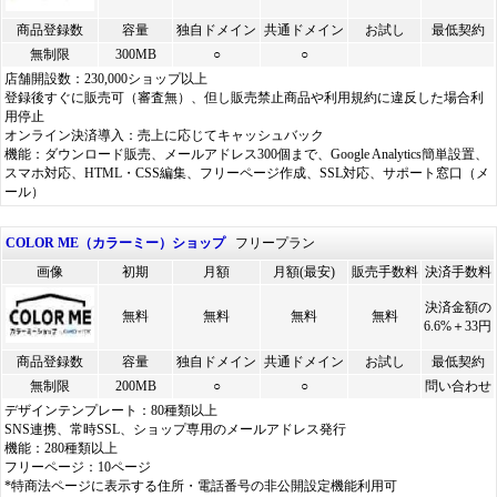
商品登録数
容量
独自ドメイン
共通ドメイン
お試し
最低契約
無制限
300MB
○
○
店舗開設数：230,000ショップ以上
登録後すぐに販売可（審査無）、但し販売禁止商品や利用規約に違反した場合利
用停止
オンライン決済導入：売上に応じてキャッシュバック
機能：ダウンロード販売、メールアドレス300個まで、Google Analytics簡単設置、
スマホ対応、HTML・CSS編集、フリーページ作成、SSL対応、サポート窓口（メ
ール）
COLOR ME（カラーミー）ショップ
フリープラン
画像
初期
月額
月額(最安)
販売手数料
決済手数料
決済金額の
無料
無料
無料
無料
6.6%＋33円
商品登録数
容量
独自ドメイン
共通ドメイン
お試し
最低契約
無制限
200MB
○
○
問い合わせ
デザインテンプレート：80種類以上
SNS連携、常時SSL、ショップ専用のメールアドレス発行
機能：280種類以上
フリーページ：10ページ
*特商法ページに表示する住所・電話番号の非公開設定機能利用可