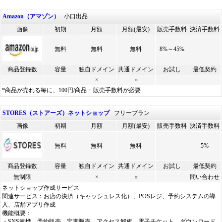
Amazon（アマゾン）
小口出品
画像
初期
月額
月額(最安)
販売手数料
決済手数料
無料
無料
無料
8%～45%
商品登録数
容量
独自ドメイン
共通ドメイン
お試し
最低契約
×
○
*商品が売れる毎に、100円/商品 + 販売手数料が必要
STORES（ストアーズ）ネットショップ
フリープラン
画像
初期
月額
月額(最安)
販売手数料
決済手数料
無料
無料
無料
5%
商品登録数
容量
独自ドメイン
共通ドメイン
お試し
最低契約
無制限
×
○
問い合わせ
ネットショップ作成サービス
関連サービス：お店の決済（キャッシュレス化）、POSレジ、予約システムの導
入、店舗アプリ作成
機能概要：
・SNS連携、予約販売、定期販売、アクセス解析、電子チケット、ダウンロード