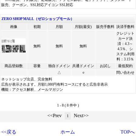
販売、クーポン、SSL対応アイコン SSL対応
ZERO SHOP MALL（ゼロショップモール）
画像
初期
月額
月額(最安)
販売手数料
決済手数料
クレジット
カード決
済：4.3～
無料
無料
無料
4.5％、シ
ステム利用
料：3.15％
商品登録数
容量
独自ドメイン
共通ドメイン
お試し
最低契約
△
○
問い合わせ
ネットショップ出店、完全無料
広告が表示されます。月額1,080円有料コースにすると広告非表示
機能：アクセス解析、メールマガジン
1 - 8 ( 8 件中 )
<<Prev
Next>>
1
<<戻る
ホーム
TOPへ