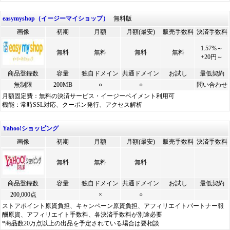
easymyshop（イージーマイショップ）
無料版
画像
初期
月額
月額(最安)
販売手数料
決済手数料
1.57%～
無料
無料
無料
無料
+20円～
商品登録数
容量
独自ドメイン
共通ドメイン
お試し
最低契約
無制限
200MB
○
○
問い合わせ
月額固定費：無料の決済サービス・イージーペイメント利用可
機能：常時SSL対応、クーポン発行、アクセス解析
Yahoo!ショッピング
画像
初期
月額
月額(最安)
販売手数料
決済手数料
無料
無料
無料
商品登録数
容量
独自ドメイン
共通ドメイン
お試し
最低契約
200,000点
×
○
ストアポイント原資負担、キャンペーン原資負担、アフィリエイトパートナー報
酬原資、アフィリエイト手数料、各決済手数料が別途必要
*商品数20万点以上の出品を予定されている場合は要相談