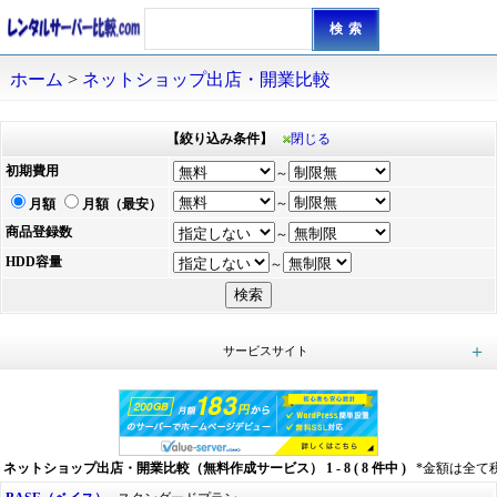
ホーム
>
ネットショップ出店・開業比較
【絞り込み条件】
閉じる
初期費用
～
～
月額
月額（最安）
商品登録数
～
HDD容量
～
サービスサイト
COLOR ME（カラーミー）ショップ
ZERO SHOP MALL（ゼロショップモール）
STORES（ストアーズ）ネットショップ
楽天市場
futureshop（フューチャーショップ）
SHOP-Maker（ショップメーカー）
Yahoo!ショッピング
MakeShop
Xserverショップ
easymyshop（イージーマイショップ）
FC2ショッピングカート
BASE（ベイス）
Amazon（アマゾン）
ネットショップ出店・開業比較（無料作成サービス） 1 - 8 ( 8 件中 )
*金額は全て