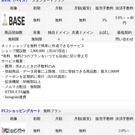
BASE（ベイス）
スタンダードプラン
画像
初期
月額
月額(最安)
販売手数料
決済手数料
3.6%～＋40
無料
無料
無料
3%
円
商品登録数
容量
独自ドメイン
共通ドメイン
お試し
最低契約
無制限
無制限
○
○
問い合わせ
ネットショップを無料で簡単に作成できるサービス
ショップ開設数：2,000,000（2024/1現在）
*有料、無料2つのプランをいつでも自由に切り替え可
サービス概要：
・費用：売れたときの手数料のみ
・登録商品・データ容量に上限無、1日に登録できる商品数：最大1,000件
・クーポンを定期的に発行（BASE負担）
・拡張機能：80種類以上
・メルマガ配信：無制限
・HTML/CSS編集
・Instagram連携
FC2ショッピングカート
無料プラン
画像
初期
月額
月額(最安)
販売手数料
決済手数料
無料
無料
無料
2.0%～