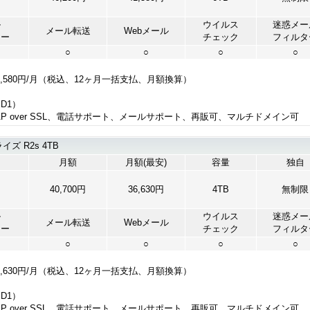
ル
ウイルス
迷惑メー
メール転送
Webメール
ャー
チェック
フィルタ
○
○
○
○
1,580円/月（税込、12ヶ月一括支払、月額換算）
ID1）
IMAP over SSL、電話サポート、メールサポート、再販可、マルチドメイン可
 R2s 4TB
月額
月額(最安)
容量
独自
円
40,700円
36,630円
4TB
無制限
ル
ウイルス
迷惑メー
メール転送
Webメール
ャー
チェック
フィルタ
○
○
○
○
6,630円/月（税込、12ヶ月一括支払、月額換算）
ID1）
IMAP over SSL、電話サポート、メールサポート、再販可、マルチドメイン可