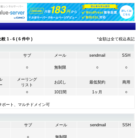
 6 ( 6 件中 )
*金額は全て税込表記
サブ
メール
sendmail
SSH
○
無制限
○
○
ル
メーリング
お試し
最低契約
商用
ー
リスト
○
10日間
1ヶ月
○
チャットサポート、マルチドメイン可
サブ
メール
sendmail
SSH
○
無制限