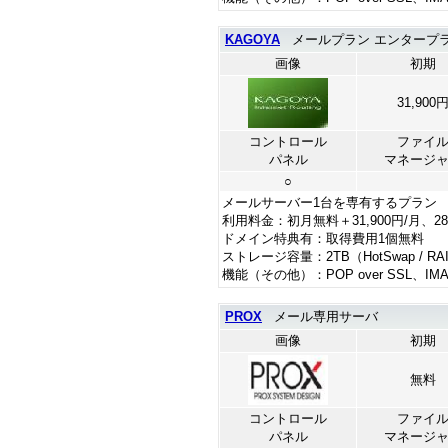
KAGOYA
メールプラン エンタープライズ
画像
初期
31,900
コントロール
ファイ
パネル
マネージ
○
メールサーバー1台を専有するプラン
利用料金：初月無料＋31,900円/月、2
ドメイン特典有：取得費用1個無料
ストレージ容量：2TB（HotSwap / RA
機能（その他）：POP over SSL、
PROX
メール専用サーバ
画像
初期
無料
コントロール
ファイ
パネル
マネージ