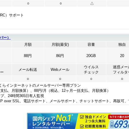
○
○
△
ARC）サポート
バー）
月額
月額(最安)
容量
独自
88円
86円
20GB
20
ウイルス
迷惑メー
メール転送
Webメール
ー
チェック
フィルタ
○
○
○
○
くらインターネットのメールサーバー専用プラン
括支払、月額換算）、88円/月（税込、12ヶ月一括支払、月額換算）
プ、24時間365日有人監視
、IMAP over SSL、電話サポート、メールサポート、チャットサポート、再販