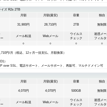
 R2s 2TB
月額
月額(最安)
容量
独自
円
31,900円
28,710円
2TB
無制限
ル
ウイルス
迷惑メー
メール転送
Webメール
ャー
チェック
フィルタ
○
○
○
○
8,710円/月（税込、12ヶ月一括支払、月額換算）
ID1）
IMAP over SSL、電話サポート、メールサポート、再販可、マルチドメイン可
月額
月額(最安)
容量
独自
4,070円
4,070円
500GB
無制限
ル
ウイルス
迷惑メー
メール転送
Webメール
ャー
チェック
フィルタ