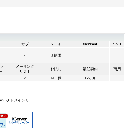
○
○
サブ
メール
sendmail
SSH
○
無制限
ル
メーリング
お試し
最低契約
商用
ー
リスト
○
14日間
12ヶ月
可、マルチドメイン可