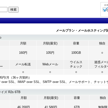
メールプラン・メールホスティング比較 1 -
p
月額
月額(最安)
容量
独自
160円
105円
100GB
○
ウイルス
迷惑メー
メール転送
Webメール
ー
チェック
フィルタ
○
○
○
○
05円/月（36ヶ月契約）
P over SSL、IMAP over SSL、SMTP over SSL、メールサポート、
 R2s 6TB
月額
月額(最安)
容量
独自
円
46,200円
41,580円
6TB
無制限