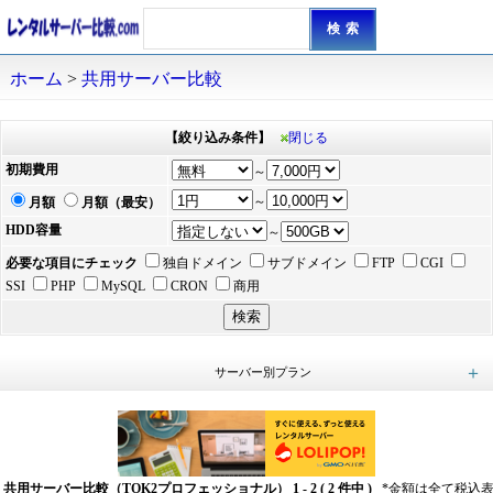
ホーム
>
共用サーバー比較
【絞り込み条件】
閉じる
初期費用
～
～
月額
月額（最安）
HDD容量
～
必要な項目にチェック
独自ドメイン
サブドメイン
FTP
CGI
SSI
PHP
MySQL
CRON
商用
サーバー別プラン
ロリポップ (5)
バリューサーバー (4)
さくらのレンタルサーバ (5)
コアサーバー (7)
ラクサバ (8)
ColorfulBox（カラフルボックス） (8)
ミニム (9)
99円レンタルサーバー (10)
エクストリム (3)
ASJサーバー (5)
シーサイドネット (4)
1stレンタルサーバー (6)
SPPDレンタルサーバー (10)
シンレンタルサーバー (4)
Dnsip (5)
tada（タダ）サーバー (8)
ウイルネット (8)
使えるねっと (4)
WEBMASTERS (4)
ConoHa WING (3)
inetd（アイネットディー） (5)
メディアウォーズ (3)
ミライ (3)
大塚商会アルファメール (5)
KAGOYA (3)
ラッコサーバー (3)
1stレンタルサーバー Windows共用レンタルサーバー (3)
グランパワー (6)
ステップサーバー (4)
Yahoo!ウェブホスティング (4)
mixhost（ミックスホスト） (7)
マイサーバー (2)
ポケットサーバー (3)
ドメインキング (3)
スピーバー (3)
Z.com Web Hosting (3)
GMOクラウド (3)
4 Stars Server (5)
フューチャーウェブ 3 (3)
Top Site（トップサイト） (3)
TOK2プロフェッショナル (2)
スマイルサーバ (2)
ギガーン (3)
Just-Size.Networks (2)
ATWインターネットサービス (2)
blue Box（ブルーボックス） (2)
Winserver（ウィンサーバー） (3)
サイバービジョンホスティング (2)
Hostinger（ホスティンガー） (3)
Xbit (3)
Linkclub LHX (1)
WebARENA（ウェブアリーナ） (2)
J-NAVI (4)
FC2レンタルサーバー (1)
ムームーサーバー（MuuMuu Servers） (1)
Little Server（リトルサーバー） (4)
プロポケサーバー (1)
CPI (1)
FC2レンタルサーバーLite (1)
Xserverビジネス (3)
エスツーサーバー (3)
AGAMES WEBサーバー (1)
ABLENET (3)
お名前.com レンタルサーバー (1)
heteml（ヘテムル） (1)
XREA（エクスリア） (1)
One レンタルサーバー (3)
エックスサーバー (3)
共用サーバー比較（TOK2プロフェッショナル） 1 - 2 ( 2 件中 )
*金額は全て税込