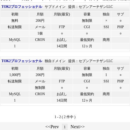
TOK2プロフェッショナル
サブドメイン 提供：セブンアーチザンLLC
初期
月額
月額(最安)
容量
独自
サブ
無料
206円
無制限
×
○
転送制限
メール
FTP
CGI
SSI
PHP
1個
○
○
○
MySQL
CRON
お試し
最低契約
商用
1
14日間
12ヶ月
TOK2プロフェッショナル
独自ドメイン 提供：セブンアーチザンLLC
初期
月額
月額(最安)
容量
独自
サブ
1,000円
206円
無制限
1
○
転送制限
メール
FTP
CGI
SSI
PHP
無制限
○
○
○
MySQL
CRON
お試し
最低契約
商用
1
14日間
12ヶ月
1 - 2 ( 2 件中 )
<<Prev
Next>>
1