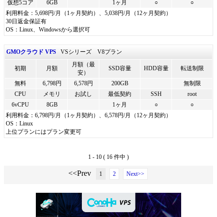
仮想5コア
6GB
1ヶ月
○
○
利用料金：5,698円/月（1ヶ月契約）、5,038円/月（12ヶ月契約）
30日返金保証有
OS：Linux、Windowsから選択可
GMOクラウド VPS
VSシリーズ V8プラン
月額（最
初期
月額
SSD容量
HDD容量
転送制限
安）
無料
6,798円
6,578円
200GB
無制限
CPU
メモリ
お試し
最低契約
SSH
root
6vCPU
8GB
1ヶ月
○
○
利用料金：6,798円/月（1ヶ月契約）、6,578円/月（12ヶ月契約）
OS：Linux
上位プランにはプラン変更可
1 - 10 ( 16 件中 )
<<Prev
1
2
Next>>