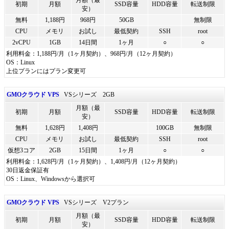
月額（最
初期
月額
SSD容量
HDD容量
転送制限
安）
無料
1,188円
968円
50GB
無制限
CPU
メモリ
お試し
最低契約
SSH
root
2vCPU
1GB
14日間
1ヶ月
○
○
利用料金：1,188円/月（1ヶ月契約）、968円/月（12ヶ月契約）
OS：Linux
上位プランにはプラン変更可
GMOクラウド VPS
VSシリーズ 2GB
月額（最
初期
月額
SSD容量
HDD容量
転送制限
安）
無料
1,628円
1,408円
100GB
無制限
CPU
メモリ
お試し
最低契約
SSH
root
仮想3コア
2GB
15日間
1ヶ月
○
○
利用料金：1,628円/月（1ヶ月契約）、1,408円/月（12ヶ月契約）
30日返金保証有
OS：Linux、Windowsから選択可
GMOクラウド VPS
VSシリーズ V2プラン
月額（最
初期
月額
SSD容量
HDD容量
転送制限
安）