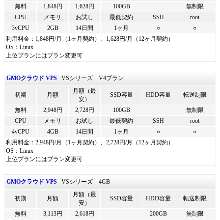
無料
1,848円
1,628円
100GB
無制限
CPU
メモリ
お試し
最低契約
SSH
root
3vCPU
2GB
14日間
1ヶ月
○
○
利用料金：1,848円/月（1ヶ月契約）、1,628円/月（12ヶ月契約）
OS：Linux
上位プランにはプラン変更可
GMOクラウド VPS
VSシリーズ V4プラン
月額（最
初期
月額
SSD容量
HDD容量
転送制限
安）
無料
2,948円
2,728円
100GB
無制限
CPU
メモリ
お試し
最低契約
SSH
root
4vCPU
4GB
14日間
1ヶ月
○
○
利用料金：2,948円/月（1ヶ月契約）、2,728円/月（12ヶ月契約）
OS：Linux
上位プランにはプラン変更可
GMOクラウド VPS
VSシリーズ 4GB
月額（最
初期
月額
SSD容量
HDD容量
転送制限
安）
無料
3,113円
2,618円
200GB
無制限