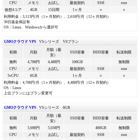
CPU
メモリ
お試し
最低契約
SSH
root
仮想4コア
4GB
15日間
1ヶ月
○
○
利用料金：3,113円/月（1ヶ月契約）、2,618円/月（12ヶ月契約）
30日返金保証有
OS：Linux、Windowsから選択可
GMOクラウド VPS
VSシリーズ V6プラン
月額（最
初期
月額
SSD容量
HDD容量
転送制限
安）
無料
4,708円
4,488円
100GB
無制限
CPU
メモリ
お試し
最低契約
SSH
root
5vCPU
6GB
1ヶ月
○
○
利用料金：4,708円/月（1ヶ月契約）、4,488円/月（12ヶ月契約）
OS：Linux
上位プランにはプラン変更可
GMOクラウド VPS
VSシリーズ 6GB
月額（最
初期
月額
SSD容量
HDD容量
転送制限
安）
無料
5,698円
5,038円
400GB
無制限
CPU
メモリ
お試し
最低契約
SSH
root