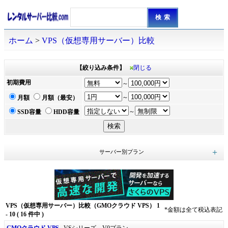
ホーム
>
VPS（仮想専用サーバー）比較
【絞り込み条件】
閉じる
初期費用
～
～
月額
月額（最安）
～
SSD容量
HDD容量
サーバー別プラン
さくらのVPS (27)
WebARENA（ウェブアリーナ） (19)
KAGOYA CLOUD VPS (30)
Windows VPS（仮想専用サーバー） (22)
ABLENET VPS (20)
HyperCloud（ハイパークラウド） (7)
Xserver VPS (18)
ウイルネット (13)
GMOクラウド VPS (16)
スピーバー (8)
シーズホスティングサービス (9)
1stレンタルサーバー (8)
お名前.com レンタルサーバー (5)
スマートコネクトVPS (6)
使えるねっと (9)
ConoHa for Windows Server (7)
ServersMan@VPS (4)
WEBMASTER (3)
SPPDレンタルサーバー (9)
ミライサーバー (4)
Xserverビジネス (3)
Hostinger（ホスティンガー）VPSホスティング (4)
ZoneExpress VPS NEO (5)
AGAMES VPSサーバー (3)
サイバービジョンホスティング (3)
フューチャースピリッツ (2)
ConoHa VPS (9)
ASJ VPS (1)
シンVPS (13)
VPS（仮想専用サーバー）比較（GMOクラウド VPS） 1
*金額は全て税込表記
- 10 ( 16 件中 )