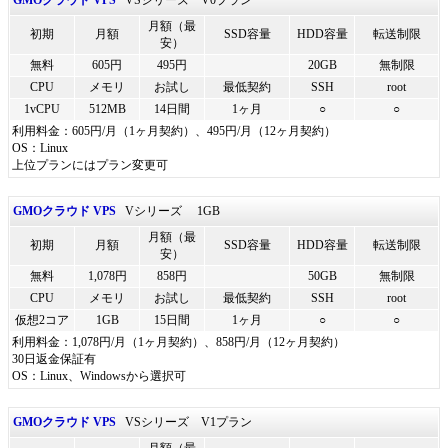
GMOクラウド VPS
VSシリーズ V0プラン
月額（最
初期
月額
SSD容量
HDD容量
転送制限
安）
無料
605円
495円
20GB
無制限
CPU
メモリ
お試し
最低契約
SSH
root
1vCPU
512MB
14日間
1ヶ月
○
○
利用料金：605円/月（1ヶ月契約）、495円/月（12ヶ月契約）
OS：Linux
上位プランにはプラン変更可
GMOクラウド VPS
Vシリーズ 1GB
月額（最
初期
月額
SSD容量
HDD容量
転送制限
安）
無料
1,078円
858円
50GB
無制限
CPU
メモリ
お試し
最低契約
SSH
root
仮想2コア
1GB
15日間
1ヶ月
○
○
利用料金：1,078円/月（1ヶ月契約）、858円/月（12ヶ月契約）
30日返金保証有
OS：Linux、Windowsから選択可
GMOクラウド VPS
VSシリーズ V1プラン