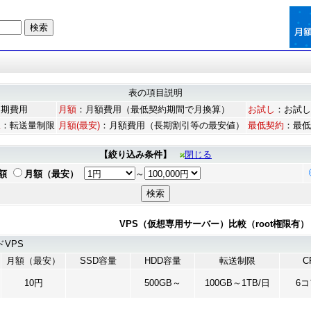
表の項目説明
初期費用
月額
：月額費用（最低契約期間で月換算）
お試し
：お試し
限
：転送量制限
月額(最安)
：月額費用（長期割引等の最安値）
最低契約
：最低
【絞り込み条件】
閉じる
額
月額（最安）
～
VPS（仮想専用サーバー）比較（root権限有） 1 - 2
VPS
月額（最安）
SSD容量
HDD容量
転送制限
C
10円
500GB～
100GB～1TB/日
6