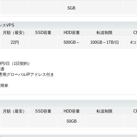
5GB
スVPS
月額（最安）
SSD容量
HDD容量
転送制限
C
22円
500GB～
100GB～1TB/日
4
0円/日（1日契約）
快適
専用グローバルIPアドレス付き
も簡単
月額（最安）
SSD容量
HDD容量
転送制限
C
50GB