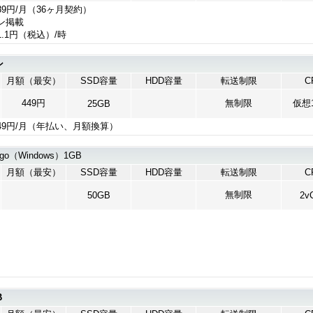
89円/月（36ヶ月契約）
ン掲載
1円（税込）/時
ン
月額（最安）
SSD容量
HDD容量
転送制限
C
449円
無制限
仮想1
25GB
49円/月（年払い、月額換算）
go（Windows）1GB
月額（最安）
SSD容量
HDD容量
転送制限
C
無制限
50GB
2v
B