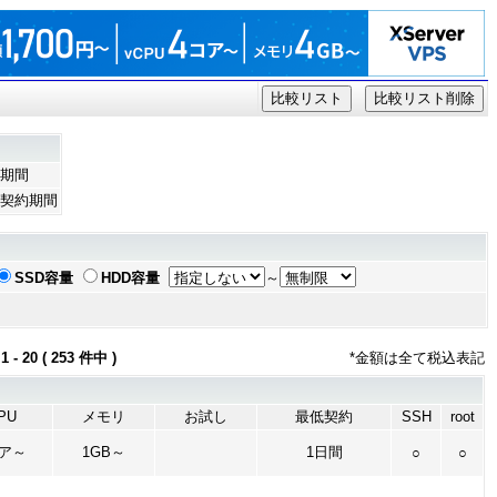
期間
契約期間
SSD容量
HDD容量
～
0 ( 253 件中 )
*金額は全て税込表記
PU
メモリ
お試し
最低契約
SSH
root
コア～
1GB～
1日間
○
○