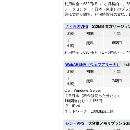
利用料金：682円/月（1ヶ月契約）、5
データセンター：日本（東京）のプラ
最低契約期間無、利用時間分の支払：1.
さくらのVPS
512MB 東京リージョ
比較
初期
月額
無料
698円
比較
利用料金：698円/月（1ヶ月払い）、4
WebARENA（ウェブアリーナ）
Indi
比較
初期
月額
無料
748円
比較
OS：Windows Server
従量課金（料金は使った分だけ）
1時間当たり：1.155円
IP：IPv4
ネットワーク：100Mbps上限
シン・VPS
大容量メモリプラン 2G