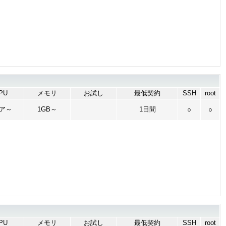
PU
メモリ
お試し
最低契約
SSH
root
コア～
1GB～
1日間
○
○
PU
メモリ
お試し
最低契約
SSH
root