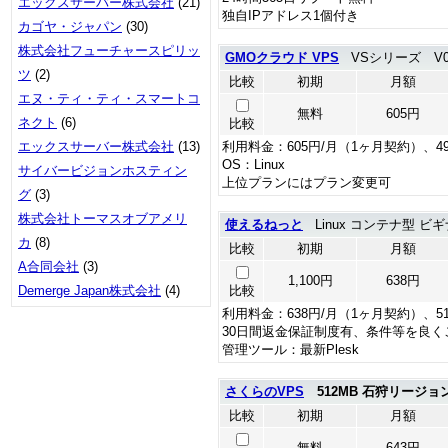
エックスサーバー株式会社
(21)
独自IPアドレス1個付き
カゴヤ・ジャパン
(30)
株式会社フューチャースピリッ
GMOクラウド VPS
VSシリーズ V
ツ
(2)
比較
初期
月額
エヌ・ティ・ティ・スマートコ
無料
605円
ネクト
(6)
比較
エックスサーバー株式会社
(13)
利用料金：605円/月（1ヶ月契約）、4
OS：Linux
サイバービジョンホスティン
上位プランにはプラン変更可
グ
(3)
株式会社トーマスオブアメリ
使えるねっと
Linux コンテナ型 ビギ
カ
(8)
比較
初期
月額
A合同会社
(3)
1,100円
638円
Demerge Japan株式会社
(4)
比較
利用料金：638円/月（1ヶ月契約）、5
30日間返金保証制度有、条件等を良く
管理ツール：最新Plesk
さくらのVPS
512MB 石狩リージョ
比較
初期
月額
無料
643円