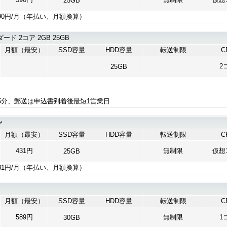
25GB
90円/月（年払い、月額換算）
ード 2コア 2GB 25GB
月額（最安）
SSD容量
HDD容量
転送制限
C
2
25GB
5分、郵送は申込書到着後最短1営業日
ン
月額（最安）
SSD容量
HDD容量
転送制限
C
431円
無制限
仮想1
25GB
31円/月（年払い、月額換算）
月額（最安）
SSD容量
HDD容量
転送制限
C
589円
無制限
1
30GB