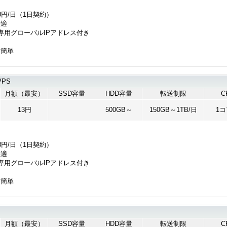
0円/日（1日契約）
快適
専用グローバルIPアドレス付き
も簡単
PS
月額（最安）
SSD容量
HDD容量
転送制限
C
13円
500GB～
150GB～1TB/日
1
3円/日（1日契約）
快適
専用グローバルIPアドレス付き
も簡単
月額（最安）
SSD容量
HDD容量
転送制限
C