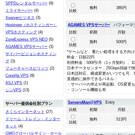
SPPDレンタルサーバー
(9)
無料
385円
ミライサーバー
(4)
比較
Xserverビジネス
(3)
Hostinger（ホスティンガー）
AGAMES VPSサーバー
パフォーマン
VPSホスティング
(4)
比較
初期
月額
ZoneExpress VPS NEO
(5)
無料
500円
比較
AGAMES VPSサーバー
(3)
*ゲームなど、重たい処理をする方向け
サイバービジョンホスティン
料金：日額22円
グ
(3)
利用料金：500円/月（1ヶ月契約）、1
日本データセンター、25Gbps回線で
フューチャースピリッツ
(2)
日本語対応、構成変更がいつでも可、
ConoHa VPS
(9)
直感的に操作できるパネル：
ASJ VPS
(1)
・サーバーの停止や再起動、OS変更
・コンソール機能も有
シンVPS
(13)
ServersMan@VPS
Entry
サーバー提供会社別プラン
比較
初期
月額
さくらインターネット
(27)
ドリーム・トレイン・インター
無料
513円
比較
ネット
(4)
GMOグローバルサイン・ホール