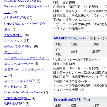
KAGOYA CLOUD VPS
(30)
料金：日額10円
Windows VPS（仮想専用サーバ
利用料金：280円/月（1ヶ月契約）、1
日本データセンター、25Gbps回線で
ー）
(22)
日本語対応、構成変更がいつでも可、
ABLENET VPS
(20)
直感的に操作できるパネル：
HyperCloud（ハイパークラウ
・サーバーの停止や再起動、OS変更
・コンソール機能も有
ド）
(7)
Xserver VPS
(18)
AGAMES VPSサーバー
ストレージV
ウイルネット
(13)
比較
初期
月額
GMOクラウド VPS
(16)
無料
364円
スピーバー
(8)
比較
シーズホスティングサービス
(9)
*大量のストレージが必要な方向け
1stレンタルサーバー
(8)
料金：日額13円
利用料金：364円/月（1ヶ月契約）、1
お名前.com レンタルサーバ
日本データセンター、25Gbps回線で
ー
(5)
日本語対応、構成変更がいつでも可、
スマートコネクトVPS
(6)
直感的に操作できるパネル：
・サーバーの停止や再起動、OS変更
使えるねっと
(9)
・コンソール機能も有
ConoHa for Windows Server
(7)
ServersMan@VPS
(4)
ServersMan@VPS
Petit
WEBMASTER
(3)
比較
初期
月額