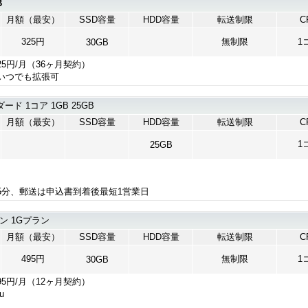
B
月額（最安）
SSD容量
HDD容量
転送制限
C
325円
無制限
1
30GB
25円/月（36ヶ月契約）
いつでも拡張可
ード 1コア 1GB 25GB
月額（最安）
SSD容量
HDD容量
転送制限
C
1
25GB
5分、郵送は申込書到着後最短1営業日
ラン 1Gプラン
月額（最安）
SSD容量
HDD容量
転送制限
C
495円
無制限
1
30GB
95円/月（12ヶ月契約）
u