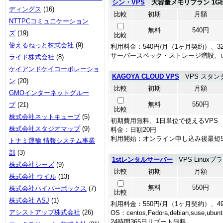
シン・VPS
大容量メモリプラン 1G
ディングス
(16)
比較
初期
月額
NTTPCコミュニケーション
無料
540円
ズ
(19)
比較
使えるねっと株式会社
(9)
利用料金：540円/月（1ヶ月契約）、3
サーバースペック・ストレージ増設、
ライド株式会社
(8)
ケイアンドケイコーポレーショ
KAGOYA CLOUD VPS
VPS スタンダ
ン
(20)
比較
初期
月額
GMOインターネットグルー
無料
550円
プ
(21)
比較
株式会社ネットキューブ
(5)
初期費用無料、1日単位で使えるVPS
株式会社スタジオマップ
(9)
料金：日額20円
利用開始：オンライン申し込み後最短
トナミ運輸 情報システム事業
部
(3)
1stレンタルサーバー
VPS Linuxプ
株式会社シーズ
(9)
比較
初期
月額
株式会社 ウイル
(13)
無料
550円
株式会社ハイパーボックス
(7)
比較
株式会社 ASJ
(1)
利用料金：550円/月（1ヶ月契約）、4
アシストアップ株式会社
(26)
OS：centos,Fedora,debian,suse,ubunt
24時間365日リブート無料