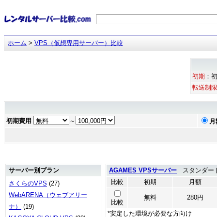
ホーム
>
VPS（仮想専用サーバー）比較
初期
：
転送制
初期費用
～
月
サーバー別プラン
AGAMES VPSサーバー
スタンダード
比較
初期
月額
さくらのVPS
(27)
WebARENA（ウェブアリー
無料
280円
比較
ナ）
(19)
*安定した環境が必要な方向け