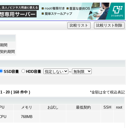
期間
契約期間
SSD容量
HDD容量
～
0 ( 168 件中 )
*金額は全て税込表記
PU
メモリ
お試し
最低契約
SSH
root
CPU
768MB