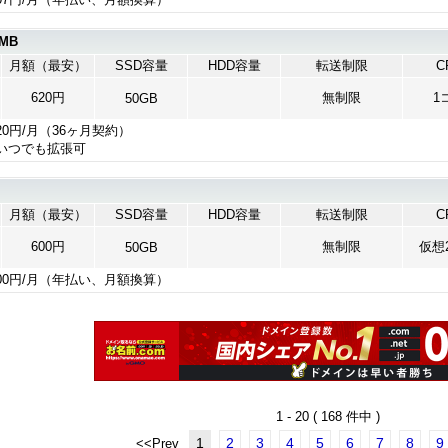
MB
月額（最安）
SSD容量
HDD容量
転送制限
C
620円
無制限
1
50GB
20円/月（36ヶ月契約）
いつでも拡張可
月額（最安）
SSD容量
HDD容量
転送制限
C
600円
無制限
仮想2
50GB
00円/月（年払い、月額換算）
1 - 20 ( 168 件中 )
1
2
3
4
5
6
7
8
9
<<Prev