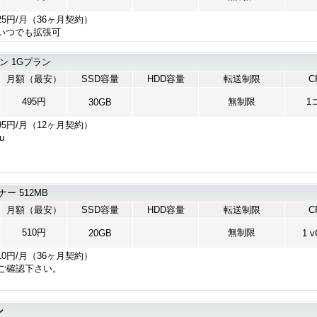
25円/月（36ヶ月契約）
いつでも拡張可
ラン 1Gプラン
月額（最安）
SSD容量
HDD容量
転送制限
C
495円
無制限
1
30GB
95円/月（12ヶ月契約）
u
ナー 512MB
月額（最安）
SSD容量
HDD容量
転送制限
C
510円
無制限
20GB
1 
10円/月（36ヶ月契約）
ご確認下さい。
ン