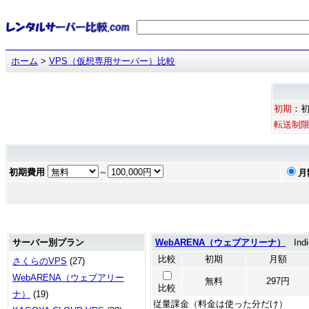
ホーム
>
VPS（仮想専用サーバー）比較
初期
：
転送制
初期費用
～
月
サーバー別プラン
WebARENA（ウェブアリーナ）
Indi
比較
初期
月額
さくらのVPS
(27)
WebARENA（ウェブアリー
無料
297円
比較
ナ）
(19)
従量課金（料金は使った分だけ）