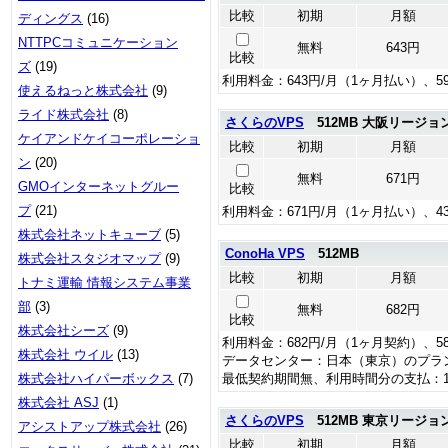
比較
初期
月額
ディングス
(16)
NTTPCコミュニケーション
無料
643円
比較
ズ
(19)
利用料金：643円/月（1ヶ月払い）、5
使えるねっと株式会社
(9)
ライド株式会社
(8)
さくらのVPS
512MB 大阪リージョ
ケイアンドケイコーポレーショ
比較
初期
月額
ン
(20)
無料
671円
GMOインターネットグルー
比較
プ
(21)
利用料金：671円/月（1ヶ月払い）、4
株式会社ネットキューブ
(5)
ConoHa VPS
512MB
株式会社スタジオマップ
(9)
比較
初期
月額
トナミ運輸 情報システム事業
部
(3)
無料
682円
比較
株式会社シーズ
(9)
利用料金：682円/月（1ヶ月契約）、5
株式会社 ウイル
(13)
データセンター：日本（東京）のプラ
株式会社ハイパーボックス
(7)
最低契約期間無、利用時間分の支払：1.
株式会社 ASJ
(1)
さくらのVPS
512MB 東京リージョ
アシストアップ株式会社
(26)
比較
初期
月額