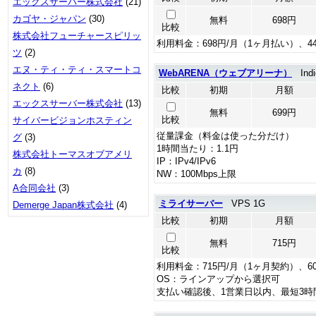
エックスサーバー株式会社
(21)
カゴヤ・ジャパン
(30)
無料
698円
比較
株式会社フューチャースピリッ
利用料金：698円/月（1ヶ月払い）、4
ツ
(2)
エヌ・ティ・ティ・スマートコ
WebARENA（ウェブアリーナ）
Indi
ネクト
(6)
比較
初期
月額
エックスサーバー株式会社
(13)
無料
699円
比較
サイバービジョンホスティン
従量課金（料金は使った分だけ）
グ
(3)
1時間当たり：1.1円
株式会社トーマスオブアメリ
IP：IPv4/IPv6
カ
(8)
NW：100Mbps上限
A合同会社
(3)
ミライサーバー
VPS 1G
Demerge Japan株式会社
(4)
比較
初期
月額
無料
715円
比較
利用料金：715円/月（1ヶ月契約）、6
OS：ラインアップから選択可
支払い確認後、1営業日以内、最短3時