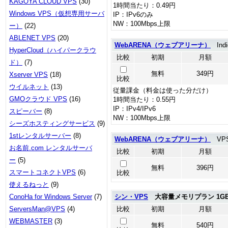
KAGOYA CLOUD VPS
(30)
1時間当たり：0.49円
Windows VPS（仮想専用サーバ
IP：IPv6のみ
NW：100Mbps上限
ー）
(22)
ABLENET VPS
(20)
WebARENA（ウェブアリーナ）
Indi
HyperCloud（ハイパークラウ
比較
初期
月額
ド）
(7)
無料
349円
Xserver VPS
(18)
比較
ウイルネット
(13)
従量課金（料金は使った分だけ）
GMOクラウド VPS
(16)
1時間当たり：0.55円
IP：IPv4/IPv6
スピーバー
(8)
NW：100Mbps上限
シーズホスティングサービス
(9)
1stレンタルサーバー
(8)
WebARENA（ウェブアリーナ）
VPS
お名前.com レンタルサーバ
比較
初期
月額
ー
(5)
無料
396円
スマートコネクトVPS
(6)
比較
使えるねっと
(9)
ConoHa for Windows Server
(7)
シン・VPS
大容量メモリプラン 1G
ServersMan@VPS
(4)
比較
初期
月額
WEBMASTER
(3)
無料
540円