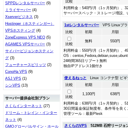
比較
SPPDレンタルサーバー
(9)
利用料金：540円/月（1ヶ月契約）、3
ミライサーバー
(4)
サーバースペック・ストレージ増設、
Xserverビジネス
(3)
Hostinger（ホスティンガー）
1stレンタルサーバー
VPS Linuxプ
VPSホスティング
(4)
比較
初期
月額
ZoneExpress VPS NEO
(5)
無料
550円
比較
AGAMES VPSサーバー
(3)
利用料金：550円/月（1ヶ月契約）、4
サイバービジョンホスティン
OS：centos,Fedora,debian,suse,ubunt
グ
(3)
24時間365日リブート無料
フューチャースピリッツ
(2)
独自IPアドレス1個付き
ConoHa VPS
(9)
使えるねっと
Linux コンテナ型 ビギ
ASJ VPS
(1)
比較
初期
月額
シンVPS
(13)
1,100円
638円
比較
サーバー提供会社別プラン
利用料金：638円/月（1ヶ月契約）、5
さくらインターネット
(27)
30日間返金保証制度有、条件等を良く
ドリーム・トレイン・インター
管理ツール：最新Plesk
ネット
(4)
さくらのVPS
512MB 石狩リージョ
GMOグローバルサイン・ホール