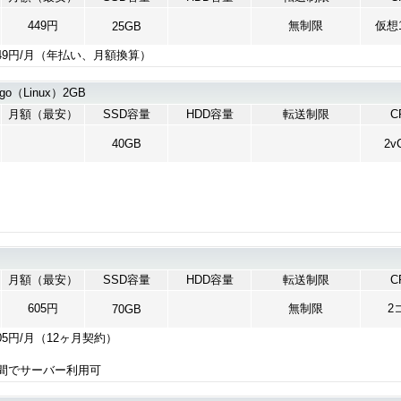
449円
無制限
仮想1
25GB
49円/月（年払い、月額換算）
go（Linux）2GB
月額（最安）
SSD容量
HDD容量
転送制限
C
40GB
2v
月額（最安）
SSD容量
HDD容量
転送制限
C
605円
無制限
2
70GB
05円/月（12ヶ月契約）
間でサーバー利用可