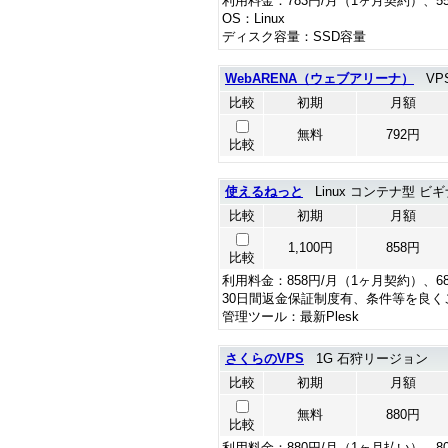
利用料金：783円/月（1ヶ月契約）、5
OS：Linux
ディスク容量：SSD容量
WebARENA（ウェブアリーナ）
VPS
比較
初期
月額
無料
792円
比較
使えるねっと
Linux コンテナ型 ビギ
比較
初期
月額
1,100円
858円
比較
利用料金：858円/月（1ヶ月契約）、6
30日間返金保証制度有、条件等を良く
管理ツール：最新Plesk
さくらのVPS
1G 石狩リージョン
比較
初期
月額
無料
880円
比較
利用料金：880円/月（1ヶ月払い）、8