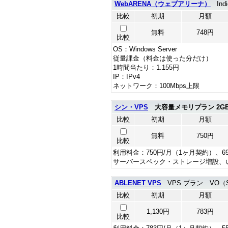
WebARENA（ウェブアリーナ）
Indi
比較
初期
月額
無料
748円
比較
OS：Windows Server
従量課金（料金は使った分だけ）
1時間当たり：1.155円
IP：IPv4
ネットワーク：100Mbps上限
シン・VPS
大容量メモリプラン 2G
比較
初期
月額
無料
750円
比較
利用料金：750円/月（1ヶ月契約）、6
サーバースペック・ストレージ増設、
ABLENET VPS
VPS プラン VO（
比較
初期
月額
1,130円
783円
比較