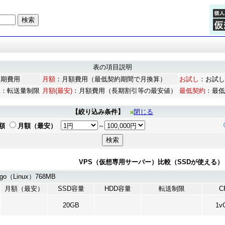
表の項目説明
初期費用
月額
：月額費用（最低契約期間で月換算）
お試し
：お試し
限
：転送量制限
月額(最安)
：月額費用（長期割引等の最安値）
最低契約
：最低
【絞り込み条件】
閉じる
額
月額（最安）
～
VPS（仮想専用サーバー）比較（SSDが使える） 1 - 2
go（Linux）768MB
月額（最安）
SSD容量
HDD容量
転送制限
C
20GB
1v